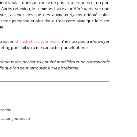
client voulait quelque chose de pas trop enfantin et un peu
 Après réflexion, le commanditaire a préféré partir sur une
iste, j’ai donc dessiné des animaux rigolos orientés plus
/ très jeunesse et plus doux. C’est cette piste que le client
ue.
création d’
illustrations jeunesse
, n’hésitez pas à m’envoyer
iefing par mail ou à me contacter par téléphone.
strations des pochettes ont été modifiées et ne corresponde
lle que l’on peut retrouver sur la plateforme.
stration
stration jeunesse