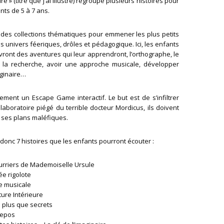
re » (titre que j’ai illustré) regroupe plusieurs histoires pour
nts de 5 à 7 ans.
 des collections thématiques
pour emmener les plus petits
 univers féeriques, drôles et pédagogique. Ici, les enfants
ront des aventures qui leur apprendront, l’orthographe, le
 la recherche, avoir une approche musicale, développer
ginaire…
lement un Escape Game interactif. Le but est de s’infiltrer
laboratoire piégé du terrible docteur Mordicus, ils doivent
 ses plans maléfiques.
donc 7 histoires que les enfants pourront écouter :
urriers de Mademoiselle Ursule
ée rigolote
lle musicale
ture Intérieure
 plus que secrets
repos