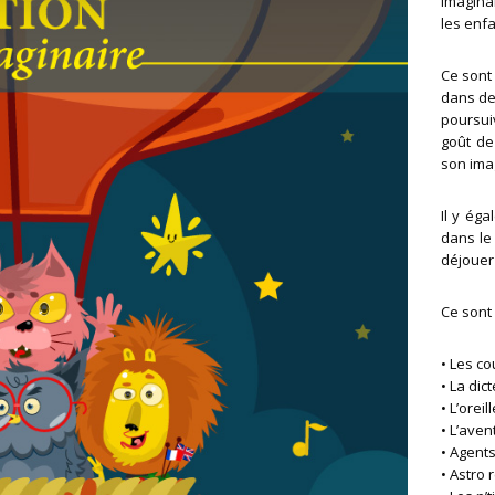
imaginai
les enfa
Ce sont
dans des
poursuiv
goût de
son ima
Il y éga
dans le 
déjouer
Ce sont 
•
Les co
•
La dict
• L’orei
•
L’aven
•
Agents
• Astro 