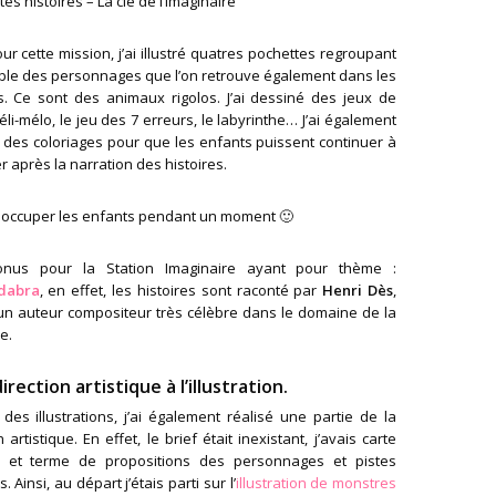
ites histoires – La clé de l’imaginaire
our cette mission, j’ai illustré quatres pochettes regroupant
ble des personnages que l’on retrouve également dans les
es. Ce sont des animaux rigolos. J’ai dessiné des jeux de
éli-mélo, le jeu des 7 erreurs, le labyrinthe… J’ai également
 des coloriages pour que les enfants puissent continuer à
 après la narration des histoires.
 occuper les enfants pendant un moment 🙂
bonus pour la Station Imaginaire ayant pour thème :
dabra
, en effet, les histoires sont raconté par
Henri Dès
,
 un auteur compositeur très célèbre dans le domaine de la
e.
irection artistique à l’illustration.
des illustrations, j’ai également réalisé une partie de la
n artistique. En effet, le brief était inexistant, j’avais carte
 et terme de propositions des personnages et pistes
. Ainsi, au départ j’étais parti sur l’
illustration de monstres