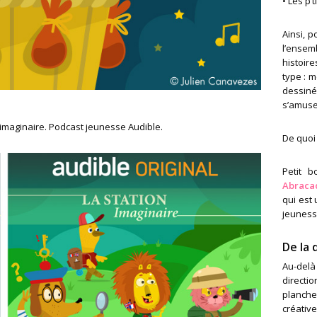
• Les p’t
Ainsi, p
l’ensem
histoir
type : m
dessiné
s’amuser
n imaginaire. Podcast jeunesse Audible.
De quoi
Petit 
Abraca
qui est
jeuness
De la d
Au-delà 
directio
planche
créatives