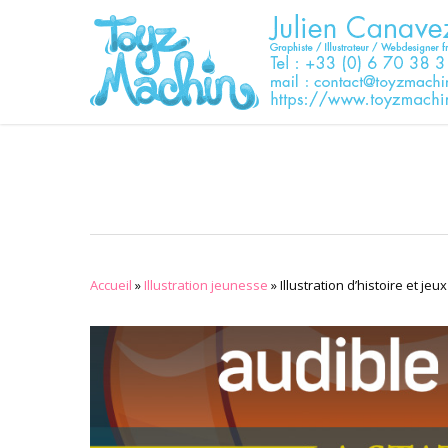
Skip
to
main
content
Accueil
»
Illustration jeunesse
»
Illustration d’histoire et j