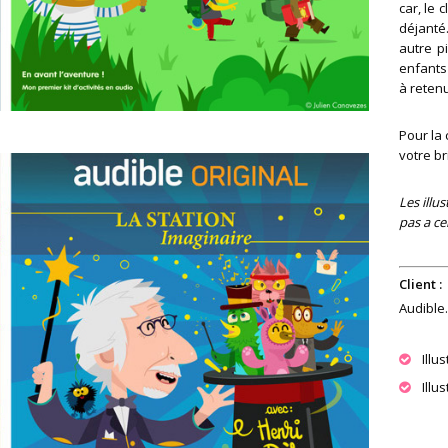
car, le 
déjanté.
autre p
enfants 
à reten
Pour la 
votre br
Les illu
pas a ce
Client :
Audible.
Illu
Illu