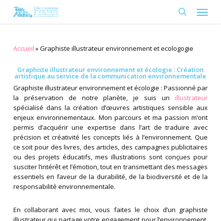
Skip
Menu
to
search
main
content
Accueil
»
Graphiste illustrateur environnement et ecologogie
Graphiste illustrateur environnement et écologie : Création
artistique au service de la communication environnementale
Graphiste illustrateur environnement et écologie : Passionné par
la préservation de notre planète, je suis un
illustrateur
spécialisé dans la création d’œuvres artistiques sensible aux
enjeux environnementaux. Mon parcours et ma passion m’ont
permis d’acquérir une expertise dans l’art de traduire avec
précision et créativité les concepts liés à l’environnement. Que
ce soit pour des livres, des articles, des campagnes publicitaires
ou des projets éducatifs, mes illustrations sont conçues pour
susciter l’intérêt et l’émotion, tout en transmettant des messages
essentiels en faveur de la durabilité, de la biodiversité et de la
responsabilité environnementale.
En collaborant avec moi, vous faites le choix d’un graphiste
illustrateur qui partage votre engagement pour l’environnement.