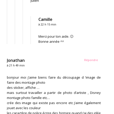
Julien
Camille
à 22 h 15 min
Merci pour ton aide. 🙂
Bonne année ^^
Jonathan
Répondre
à 21 h 49 min
bonjour moi j’aime biens faire du découpage d ‘image de
faire des montage photo
des sticker, affiche …
mais surtout travailler a partir de photo d’artiste , Disney
montage photo famille etc…
crée des image qui existe pas encore etc j’aime également
jouet avec les couleur
les caractère de police écrire des histoire quand j’ai des idée