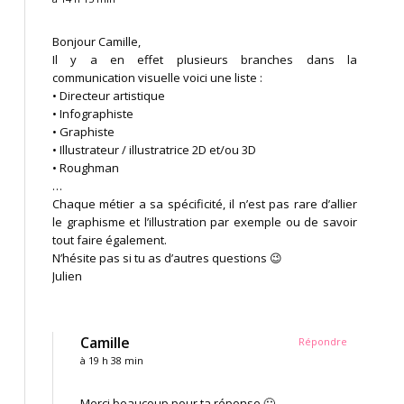
Bonjour Camille,
Il y a en effet plusieurs branches dans la
communication visuelle voici une liste :
• Directeur artistique
• Infographiste
• Graphiste
• Illustrateur / illustratrice 2D et/ou 3D
• Roughman
…
Chaque métier a sa spécificité, il n’est pas rare d’allier
le graphisme et l’illustration par exemple ou de savoir
tout faire également.
N’hésite pas si tu as d’autres questions 😉
Julien
Camille
Répondre
à 19 h 38 min
Merci beaucoup pour ta réponse 🙂