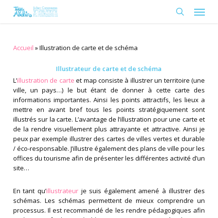
Skip
Menu
to
search
main
content
Accueil
»
Illustration de carte et de schéma
Illustrateur de carte et de schéma
L’
illustration de carte
et map consiste à illustrer un territoire (une
ville, un pays…) le but étant de donner à cette carte des
informations importantes. Ainsi les points attractifs, les lieux a
mettre en avant bref tous les points stratégiquement sont
illustrés sur la carte. L’avantage de l’illustration pour une carte et
de la rendre visuellement plus attrayante et attractive. Ainsi je
peux par exemple illustrer des cartes de villes vertes et durable
/ éco-responsable. J’illustre également des plans de ville pour les
offices du tourisme afin de présenter les différentes activité d’un
site…
En tant qu’
illustrateur
je suis également amené à illustrer des
schémas. Les schémas permettent de mieux comprendre un
processus. Il est recommandé de les rendre pédagogiques afin