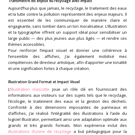
Transmettre les enjeux du recyclage avec impact
Aujourd’hui plus que jamais, le recyclage, le traitement des eaux
et la lutte contre la pollution représentent des enjeux majeurs. Il
est essentiel de les communiquer de manière claire et
engageante, sans tomber dans un ton moralisateur. L’illustration
et la typographie offrent un support idéal pour sensibiliser un
large public — des plus jeunes aux plus âgés — et rendre ces
thèmes accessibles.
Pour renforcer l’impact visuel et donner une cohérence à
l’ensemble des affiches, j’ai également mobilisé mes
compétences de directeur artistique, afin d’apporter une tonalité
et une signification fortes à chaque création.
Illustration Grand Format et Impact Visuel
L’
illustration mascotte
joue un rôle clé en fournissant des
informations aux visiteurs sur des sujets tels que le recyclage,
l’écologie, le traitement des eaux et la gestion des déchets.
Confronté à des dimensions imposantes de panneaux et
d’affiches, j’ai réalisé l’intégralité des illustrations à l’aide du
logiciel Illustrator, permettant ainsi une adaptation optimale aux
grands et très grands formats. Mon expérience inclut des
illustrations d’usine de recyclage
a but pédagogique pour la