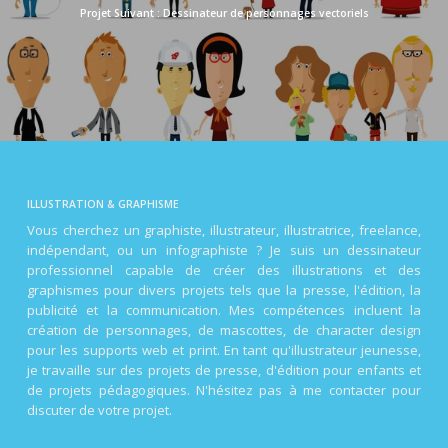
Dessinateur de personnages vectoriels
ILLUSTRATION & GRAPHISME
Vous cherchez un graphiste, illustrateur, illustratrice, freelance,
indépendant, ou un infographiste ? Je suis un dessinateur
professionnel capable de créer des illustrations et des
graphismes pour divers projets tels que la presse, l'édition, la
publicité et la communication. Mes compétences incluent la
création de personnages, de mascottes, de character design
pour les supports web et print. En tant qu'illustrateur jeunesse,
je travaille sur des projets de presse, d'édition pour enfants et
de projets pédagogiques. N'hésitez pas à me contacter pour
discuter de votre projet.