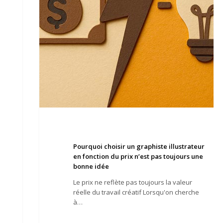
du
prix
n’est
pas
toujours
une
bonne
idée
Pourquoi choisir un graphiste illustrateur
en fonction du prix n’est pas toujours une
bonne idée
Le prix ne reflète pas toujours la valeur
réelle du travail créatif Lorsqu'on cherche
à…