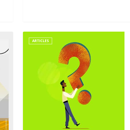
Illustrateur
freelance
ARTICLES
questions
réponses