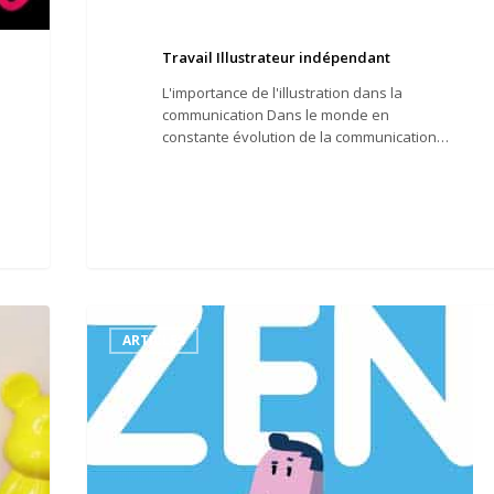
Travail Illustrateur indépendant
L'importance de l'illustration dans la
communication Dans le monde en
constante évolution de la communication…
Les
erreurs
ARTICLES
à
éviter
lorsque
vous
travaillez
avec
un