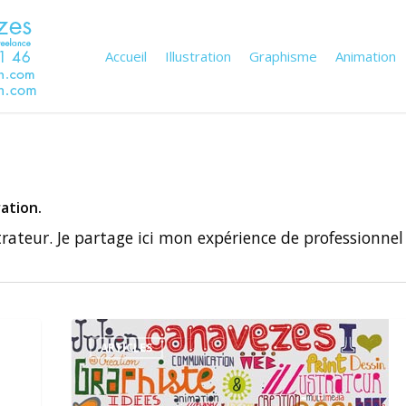
Accueil
Illustration
Graphisme
Animation
ration.
trateur. Je partage ici mon expérience de professionnel
Graphiste
web
ARTICLES
et
print