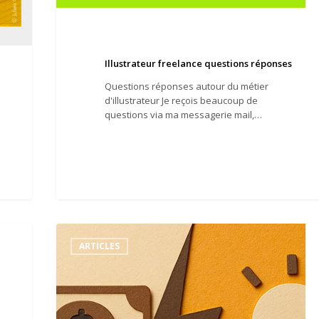
Illustrateur freelance questions réponses
Questions réponses autour du métier
d'illustrateur Je reçois beaucoup de
questions via ma messagerie mail,…
Pourquoi
choisir
ARTICLES
un
graphiste
illustrateur
en
fonction