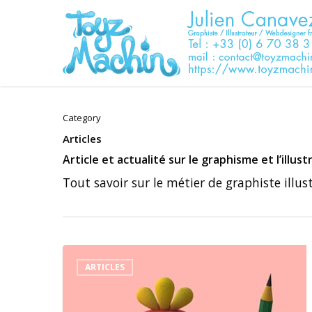
Skip
to
main
content
Category
Articles
Article et actualité sur le graphisme et l’illust
Tout savoir sur le métier de graphiste illus
Illustrateur
digital
ARTICLES
/
Illustration
numérique