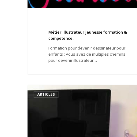
Métier Illustrateur jeunesse formation &
compétence.
Formation pour devenir dessinateur pour
enfants : Vous avez de multiples chemins
pour devenir illustrateur…
Illustration
:
ARTICLES
à
propos
du
métier
d’illustrateur