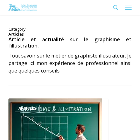
Skip
Menu
to
search
main
content
Category
Articles
Article et actualité sur le graphisme et
l’illustration.
Tout savoir sur le métier de graphiste illustrateur. Je
partage ici mon expérience de professionnel ainsi
que quelques conseils.
Débouchés
graphisme
ARTICLES
et
illustration
un
marché
saturé…