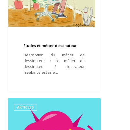
Etudes et métier dessinateur
Description du métier de
dessinateur : Le métier de
dessinateur / illustrateur
freelance est une…
Les
sources
ARTICLES
de
revenus
des
illustrateurs