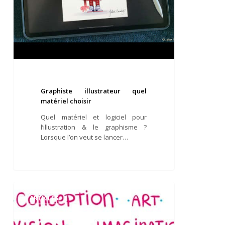
Graphiste illustrateur quel
matériel choisir
Quel matériel et logiciel pour
l’illustration & le graphisme ?
Lorsque l’on veut se lancer…
Directeur
artistique
ARTICLES
:
un