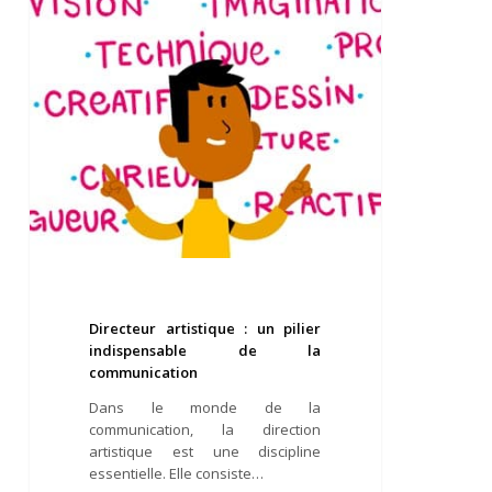
pilier
indispensable
de
la
communication
Directeur artistique : un pilier
indispensable de la
communication
Dans le monde de la
communication, la direction
artistique est une discipline
essentielle. Elle consiste…