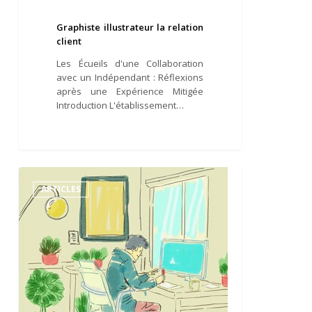
Graphiste illustrateur la relation
client
Les Écueils d'une Collaboration
avec un Indépendant : Réflexions
après une Expérience Mitigée
Introduction L'établissement…
Etudes
et
ARTICLES
métier
dessinateur