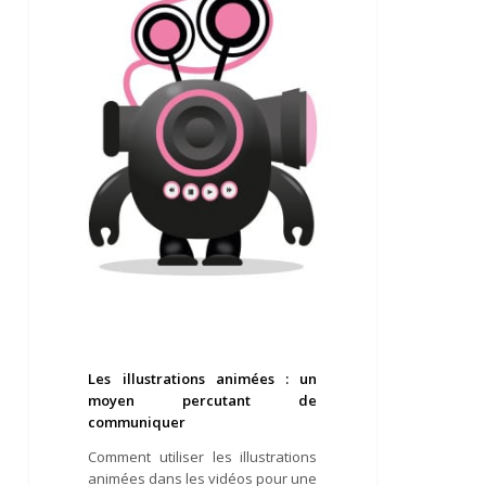
animées
:
un
moyen
percutant
de
communiquer
Les illustrations animées : un
moyen percutant de
communiquer
Comment utiliser les illustrations
animées dans les vidéos pour une