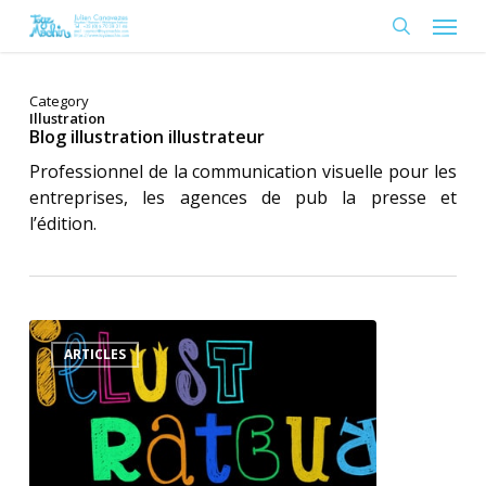
Skip
Menu
to
search
main
content
Category
Illustration
Blog illustration illustrateur
Professionnel de la communication visuelle pour les
entreprises, les agences de pub la presse et
l’édition.
Métier
Illustrateur
ARTICLES
jeunesse
formation
&
compétence.