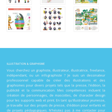
ILLUSTRATION & GRAPHISME
Vous cherchez un graphiste, illustrateur, illustratrice, freelance,
indépendant, ou un infographiste ? Je suis un dessinateur
professionnel capable de créer des illustrations et des
graphismes pour divers projets tels que la presse, l'édition, la
publicité et la communication. Mes compétences incluent la
création de personnages, de mascottes, de character design
pour les supports web et print. En tant qu'illustrateur jeunesse,
je travaille sur des projets de presse, d'édition pour enfants et
de projets pédagogiques. N'hésitez pas à me contacter pour