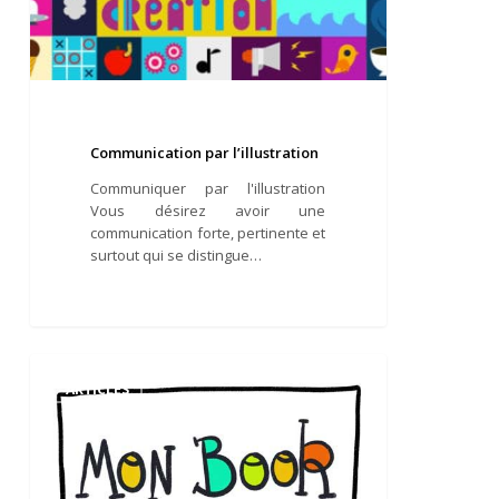
Communication par l’illustration
Communiquer par l'illustration
Vous désirez avoir une
communication forte, pertinente et
surtout qui se distingue…
Book
d’illustrateur
ARTICLES
et
graphiste
PDF