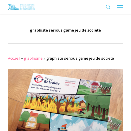
Skip
Menu
to
search
main
content
graphiste serious game jeu de société
Accueil
»
graphisme
»
graphiste serious game jeu de société