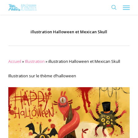
Skip
Menu
to
search
main
content
illustration Halloween et Mexican Skull
Accueil
»
Illustration
»
illustration Halloween et Mexican Skull
Illustration sur le thème d’halloween