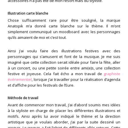
accessoires n’a pas été de mon resort mais du styliste.
Illustration carte blanche
Chose suffisamment rare pour être souligné, la marque
Anatopik m’a donné carte blanche sur le thème. Il m’ont
simplement communiqué un moodboard avec les personnages
qu’ils aimaient de moi et c’est tout.
Ainsi j’ai voulu faire des illustrations festives avec des
personnages qui s’amusent et font de la musique. Je me suis
imaginé que cette collection serait idéale pour faire la fête, aller
à un concert, ou une petite soirée entre ami(e)s, une collection
festive et joyeuse. Cela fait écho a mon travail de
graphiste
événementiel
, lorsque j’ai travailler pour la réalisation d’agenda
et d’affiche pour les festivals de l’Eure.
Méthode de travail
Avant de commencer mon travail, j’ai d’abord soumis mes idées
à la styliste en charge de placer les différentes illustrations et
motifs. Ainsi après lui avoir indiqué le thème et la direction
artistique que je voulais aborder, j’ai par la suite dessiné un
croquis. Le croquis a fait l’objet de différents allés-retours. Cette