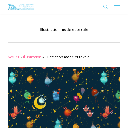
Skip
Menu
to
search
main
content
Illustration mode et textile
Accueil
»
Illustration
»
Illustration mode et textile