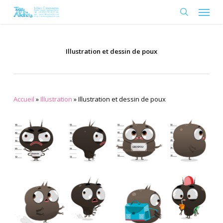
Skip
Menu
to
search
main
content
Illustration et dessin de poux
Accueil
»
Illustration
»
Illustration et dessin de poux