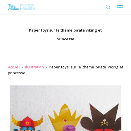
Skip
Menu
to
search
main
content
Paper toys sur le thème pirate viking et
princesse
Accueil
»
Illustration
»
Paper toys sur le thème pirate viking et
princesse