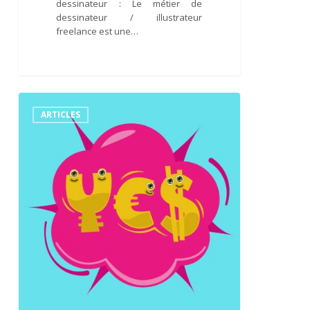
dessinateur : Le métier de
dessinateur / illustrateur
freelance est une…
Les
sources
ARTICLES
de
revenus
des
illustrateurs