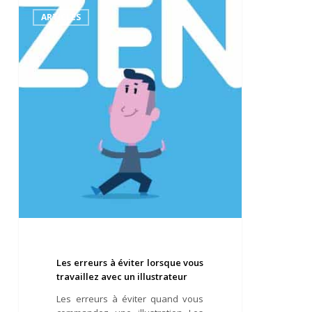
Les
erreurs
ARTICLES
à
éviter
lorsque
vous
travaillez
avec
un
illustrateur
Les erreurs à éviter lorsque vous
travaillez avec un illustrateur
Les erreurs à éviter quand vous