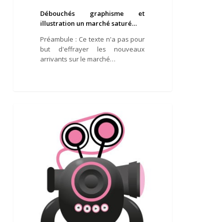
Débouchés graphisme et
illustration un marché saturé…
Préambule : Ce texte n'a pas pour
but d'effrayer les nouveaux
arrivants sur le marché…
Les
illustrations
ARTICLES
animées
:
un
moyen
percutant
de
communiquer