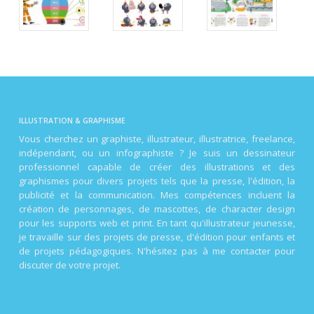
ILLUSTRATION & GRAPHISME
Vous cherchez un graphiste, illustrateur, illustratrice, freelance,
indépendant, ou un infographiste ? Je suis un dessinateur
professionnel capable de créer des illustrations et des
graphismes pour divers projets tels que la presse, l'édition, la
publicité et la communication. Mes compétences incluent la
création de personnages, de mascottes, de character design
pour les supports web et print. En tant qu'illustrateur jeunesse,
je travaille sur des projets de presse, d'édition pour enfants et
de projets pédagogiques. N'hésitez pas à me contacter pour
discuter de votre projet.