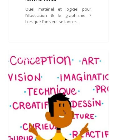
Quel matériel et logiciel pour
l’illustration & le graphisme ?
Lorsque l’on veut se lancer…
Directeur
artistique
ARTICLES
:
un
pilier
indispensable
de
la
communication