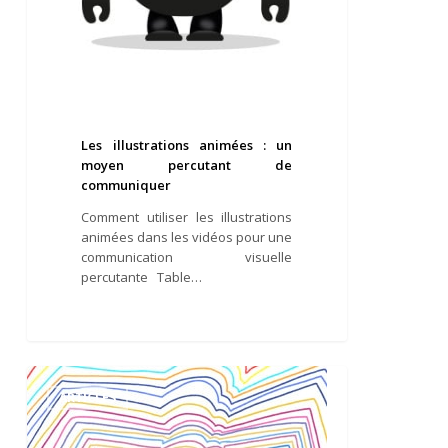
Les illustrations animées : un
moyen percutant de
communiquer
Comment utiliser les illustrations
animées dans les vidéos pour une
communication visuelle
percutante Table…
Graphiste
illustrateur
ARTICLES
la
relation