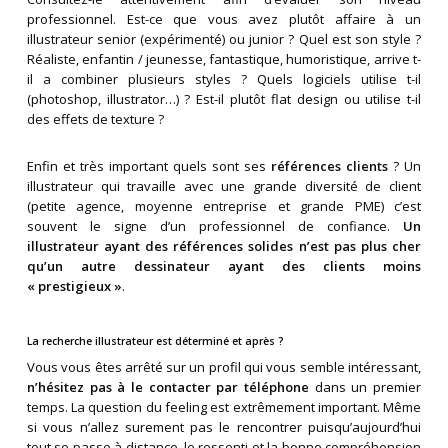
professionnel. Est-ce que vous avez plutôt affaire à un
illustrateur senior (expérimenté) ou junior ? Quel est son style ?
Réaliste, enfantin / jeunesse, fantastique, humoristique, arrive t-
il a combiner plusieurs styles ? Quels logiciels utilise t-il
(photoshop, illustrator…) ? Est-il plutôt flat design ou utilise t-il
des effets de texture ?
Enfin et très important quels sont ses
références clients
? Un
illustrateur qui travaille avec une grande diversité de client
(petite agence, moyenne entreprise et grande PME) c’est
souvent le signe d’un professionnel de confiance.
Un
illustrateur ayant des références solides n’est pas plus cher
qu’un autre dessinateur ayant des clients moins
« prestigieux »
.
La recherche illustrateur est déterminé et après ?
Vous vous êtes arrêté sur un profil qui vous semble intéressant,
n’hésitez pas à le contacter par téléphone
dans un premier
temps. La question du feeling est extrêmement important. Même
si vous n’allez surement pas le rencontrer puisqu’aujourd’hui
tout se passe à distance, le ressenti et la bonne compréhension