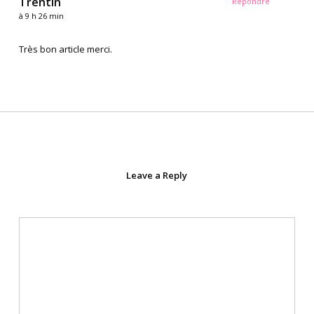
Trentin
Répondre
à 9 h 26 min
Très bon article merci.
Leave a Reply