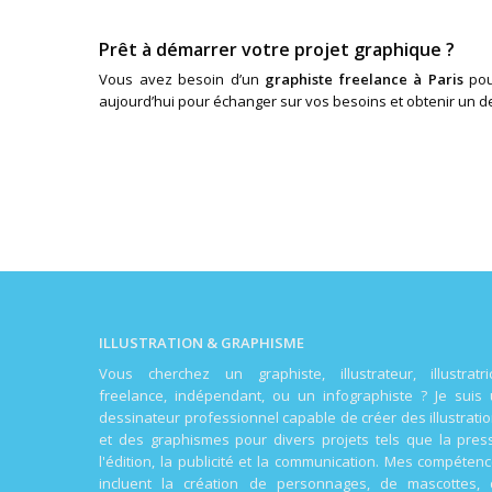
Prêt à démarrer votre projet graphique ?
Vous avez besoin d’un
graphiste freelance à Paris
pou
aujourd’hui pour échanger sur vos besoins et obtenir un d
ILLUSTRATION & GRAPHISME
Vous cherchez un graphiste, illustrateur, illustratri
freelance, indépendant, ou un infographiste ? Je suis
dessinateur professionnel capable de créer des illustrati
et des graphismes pour divers projets tels que la pres
l'édition, la publicité et la communication. Mes compéten
incluent la création de personnages, de mascottes,