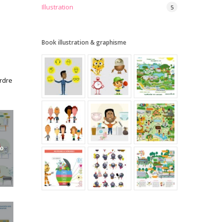
Illustration
5
Book illustration & graphisme
rdre
to