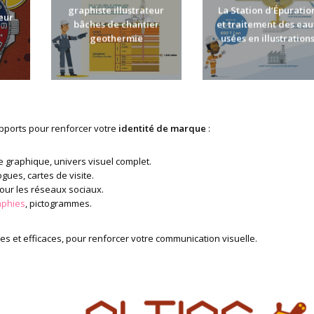
graphiste illustrateur
La Station d’Épuratio
teur
bâches de chantier
et traitement des eau
geothermie
usées en illustration
supports pour renforcer votre
identité de marque
:
te graphique, univers visuel complet.
ogues, cartes de visite.
pour les réseaux sociaux.
aphies
, pictogrammes.
es et efficaces, pour renforcer votre communication visuelle.