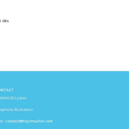
i dès
ONTACT
NAVEZES Julien
aphiste illustrateur
il :
contact@toyzmachin.com