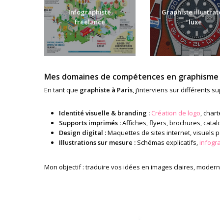
Infographiste
Graphiste illustra
freelance
luxe
Mes domaines de compétences en graphisme
En tant que
graphiste à Paris
, j’interviens sur différents 
Identité visuelle & branding :
Création de logo
, char
Supports imprimés :
Affiches, flyers, brochures, catal
Design digital :
Maquettes de sites internet, visuels 
Illustrations sur mesure :
Schémas explicatifs,
infogr
Mon objectif : traduire vos idées en images claires, modern