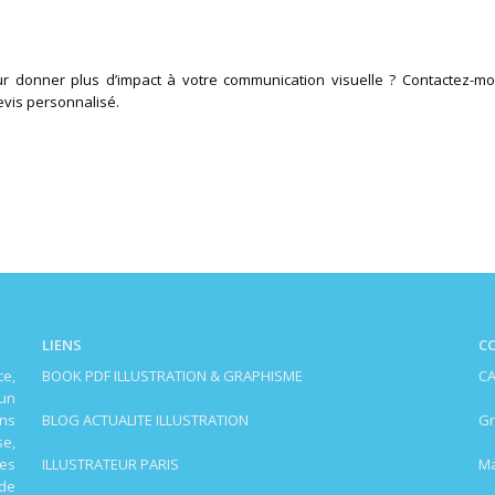
r donner plus d’impact à votre communication visuelle ? Contactez-mo
evis personnalisé.
LIENS
C
ce,
BOOK PDF ILLUSTRATION & GRAPHISME
CA
 un
ons
BLOG ACTUALITE ILLUSTRATION
Gr
se,
ces
ILLUSTRATEUR PARIS
Ma
 de