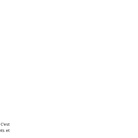
 C’est
nts et