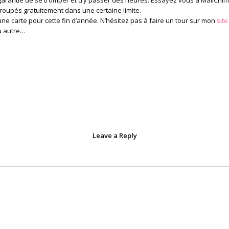
a garantie de se tromper et d’y passer des heures. Essayez vous à MailChi
groupés gratuitement dans une certaine limite.
ne carte pour cette fin d’année. N’hésitez pas à faire un tour sur mon
site
u autre…
Leave a Reply