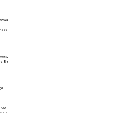
’envoi
iness.
ours,
ée. En
ça
!
s pas