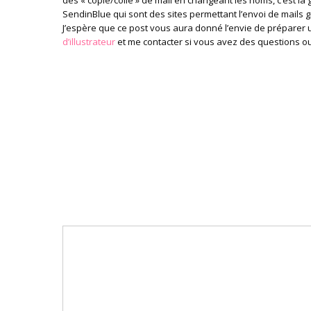
des « copié/collé » de mail en changeant les noms, c’est l
SendinBlue qui sont des sites permettant l’envoi de mails 
J’espère que ce post vous aura donné l’envie de préparer u
d’illustrateur
et me contacter si vous avez des questions o