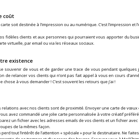
e coût
 carte soit destinée à l’impression ou au numérique. C’est l’impression et l
vos fidèles clients et aux personnes qui pourraient vous apporter du bus
te virtuelle, par email ou via les réseaux sociaux.
otre existence
se souvenir de vous et de garder une trace de vous pendant quelques j
casion de relancer vos clients qui n’ont pas fait appel à vous en cours d’ann
e chose à vous demander ! C’est souvent les retours que j’ai !
 relations avec nos clients sont de proximité. Envoyer une carte de vœux 
 vous avez commandé une jolie carte personnalisée à votre créatif préféré 
arez un fichier avec les adresses emails de vos clients et un fichier avec
groupes de la mêmes façon.
perd tout l’intérêt de l’attention « spéciale » pour le destinataire. Ne faite